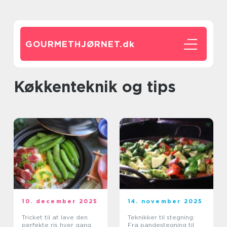
GOURMETHJØRNET.
dk
Køkkenteknik og tips
10. december 2025
14. november 2025
Tricket til at lave den
Teknikker til stegning:
perfekte ris hver gang
Fra pandestegning til