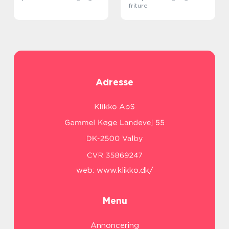
friture
Adresse
web:
www.klikko.dk/
Menu
Annoncering