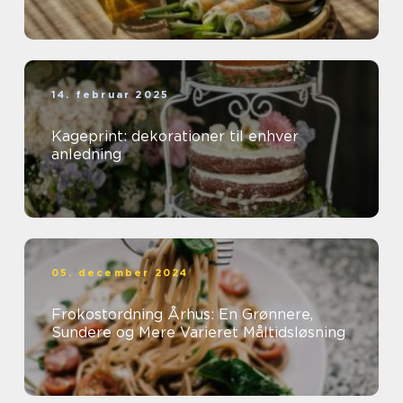
14. februar 2025
Kageprint: dekorationer til enhver
anledning
05. december 2024
Frokostordning Århus: En Grønnere,
Sundere og Mere Varieret Måltidsløsning