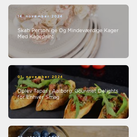
14. november 2024
Skab Personlige Og Mindeværdige Kager
Med Kageprint
01. november 2024
Oplev Tapas i Aalborg: Gourmet Delights
for Enhver Smag