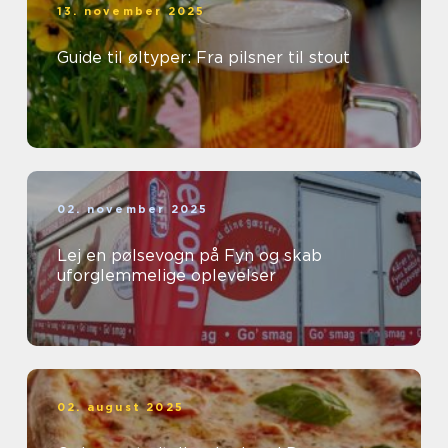
13. november 2025
Guide til øltyper: Fra pilsner til stout
02. november 2025
Lej en pølsevogn på Fyn og skab
uforglemmelige oplevelser
02. august 2025