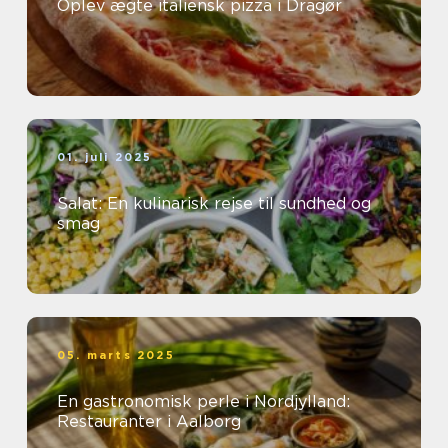
Oplev ægte italiensk pizza i Dragør
01. juli 2025
Salat: En kulinarisk rejse til sundhed og
smag
05. marts 2025
En gastronomisk perle i Nordjylland:
Restauranter i Aalborg