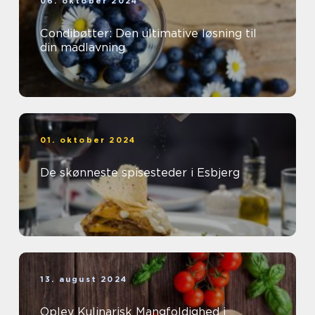
06. oktober 2024
Condibøtter: Den ultimative løsning til
din madlavning
01. oktober 2024
De skønneste spisesteder i Esbjerg
13. august 2024
Oplev Kulinarisk Mangfoldighed i