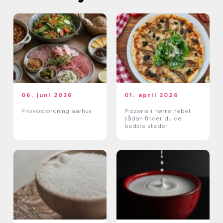
06. juni 2026
01. april 2026
Frokostordning aarhus
Pizzaria i nørre nebel
sådan finder du de
bedste steder