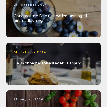
06. oktober 2024
Condibøtter: Den ultimative løsning til
din madlavning
01. oktober 2024
De skønneste spisesteder i Esbjerg
13. august 2024