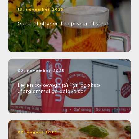
13. november 2025
Guide til øltyper: Fra pilsner til stout
02. november 2025
Lej en pølsevogn på Fyn og skab
uforglemmelige oplevelser
02. august 2025