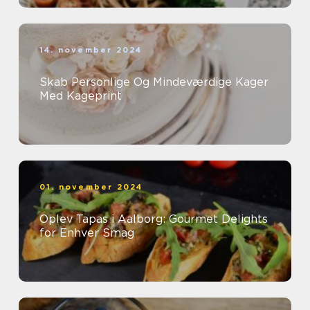
14. november 2024
Skab Personlige Og Mindeværdige Kager
Med Kageprint
01. november 2024
Oplev Tapas i Aalborg: Gourmet Delights
for Enhver Smag