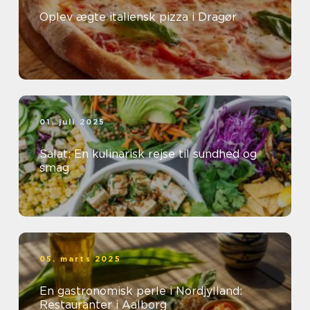
Oplev ægte italiensk pizza i Dragør
01. juli 2025
Salat: En kulinarisk rejse til sundhed og
smag
05. marts 2025
En gastronomisk perle i Nordjylland:
Restauranter i Aalborg