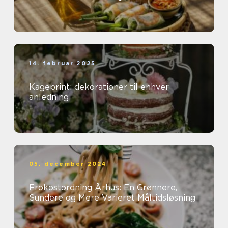
14. februar 2025
Kageprint: dekorationer til enhver
anledning
05. december 2024
Frokostordning Århus: En Grønnere,
Sundere og Mere Varieret Måltidsløsning