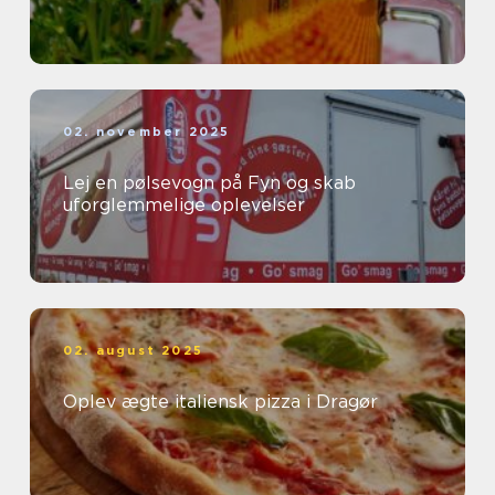
02. november 2025
Lej en pølsevogn på Fyn og skab
uforglemmelige oplevelser
02. august 2025
Oplev ægte italiensk pizza i Dragør