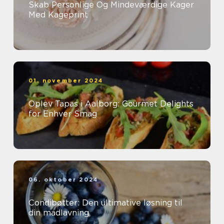
Skab Personlige Og Mindeværdige Kager
Med Kageprint
01. november 2024
Oplev Tapas i Aalborg: Gourmet Delights
for Enhver Smag
06. oktober 2024
Condibøtter: Den ultimative løsning til
din madlavning