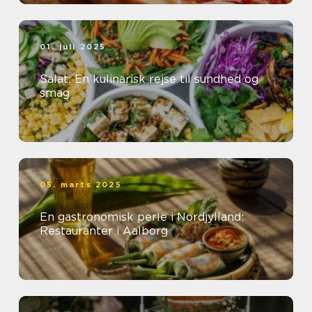
01. juli 2025
Salat: En kulinarisk rejse til sundhed og
smag
05. marts 2025
En gastronomisk perle i Nordjylland:
Restauranter i Aalborg