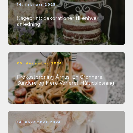
14. februar 2025
Kageprint: dekorationer til enhver
anledning
05. december 2024
Frokostordning Århus: En Grønnere,
Sundere og Mere Varieret Måltidsløsning
14. november 2024