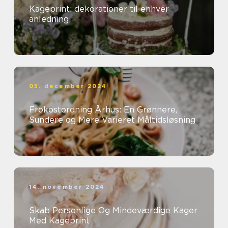
Kageprint: dekorationer til enhver
anledning
05. december 2024
Frokostordning Århus: En Grønnere,
Sundere og Mere Varieret Måltidsløsning
14. november 2024
Skab Personlige Og Mindeværdige Kager
Med Kageprint