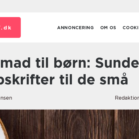
.
dk
ANNONCERING
OM OS
COOKI
skrifter til de små
ensen
Redaktio