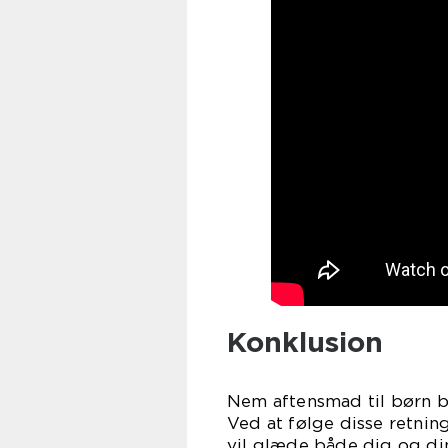
Konklusion
Nem aftensmad til børn be
Ved at følge disse retnin
vil glæde både dig og di