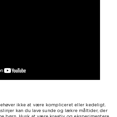
høver ikke at være kompliceret eller kedeligt.
gslinjer kan du lave sunde og lækre måltider, der
ne børn. Husk at være kreativ og eksperimentere