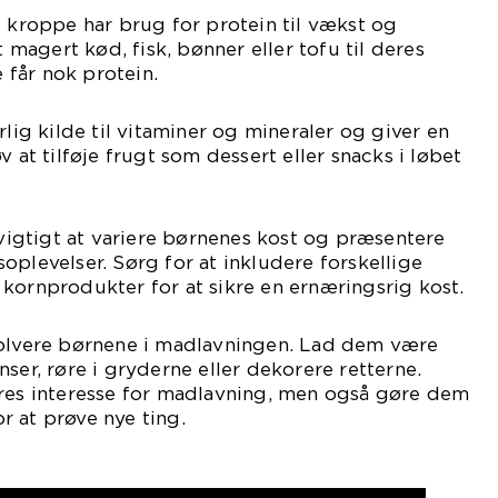
s kroppe har brug for protein til vækst og
t magert kød, fisk, bønner eller tofu til deres
e får nok protein.
rlig kilde til vitaminer og mineraler og giver en
v at tilføje frugt som dessert eller snacks i løbet
r vigtigt at variere børnenes kost og præsentere
oplevelser. Sørg for at inkludere forskellige
kornprodukter for at sikre en ernæringsrig kost.
volvere børnene i madlavningen. Lad dem være
ser, røre i gryderne eller dekorere retterne.
eres interesse for madlavning, men også gøre dem
 at prøve nye ting.