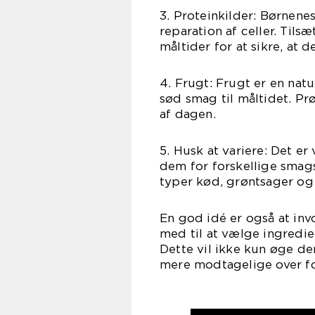
3. Proteinkilder: Børnene
reparation af celler. Tilsæ
måltider for at sikre, at d
4. Frugt: Frugt er en natu
sød smag til måltidet. Prø
af dagen.
5. Husk at variere: Det e
dem for forskellige smags
typer kød, grøntsager og 
En god idé er også at in
med til at vælge ingredien
Dette vil ikke kun øge d
mere modtagelige over for