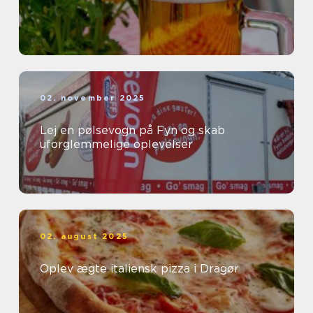
02. november 2025
Lej en pølsevogn på Fyn og skab
uforglemmelige oplevelser
02. august 2025
Oplev ægte italiensk pizza i Dragør