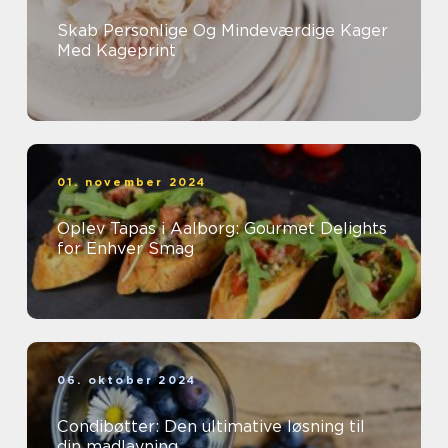
Skab Personlige Og Mindeværdige Kager
Med Kageprint
01. november 2024
Oplev Tapas i Aalborg: Gourmet Delights
for Enhver Smag
06. oktober 2024
Condibøtter: Den ultimative løsning til
din madlavning