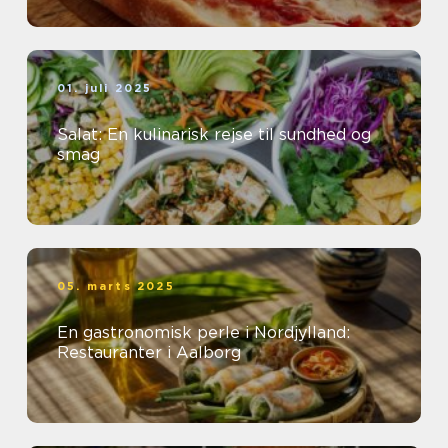
01. juli 2025
Salat: En kulinarisk rejse til sundhed og
smag
05. marts 2025
En gastronomisk perle i Nordjylland:
Restauranter i Aalborg