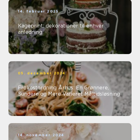
14. februar 2025
Kageprint: dekorationer til enhver
anledning
05. december 2024
Frokostordning Århus: En Grønnere,
Sundere og Mere Varieret Måltidsløsning
14. november 2024