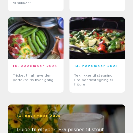
til sukker?
10. december 2025
14. november 2025
Tricket til at lave den
Teknikker til stegning:
perfekte ris hver gang
Fra pandestegning til
friture
13. november 2025
Guide til øltyper: Fra pilsner til stout