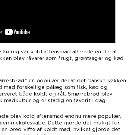
køling var kold aftensmad allerede en del af
ikken blev råvarer som frugt, grøntsager og kød
ørresbrød” en populær del af det danske køkken.
d med forskellige pålæg som fisk, kød og
serveret både koldt og råt. Smørrebrød blev
 madkultur og er stadig en favorit i dag.
drede blev kold aftensmad endnu mere populær,
hjemmekøleskabe. Dette gjorde det muligt for
en bred vifte af koldt mad, hvilket gjorde det