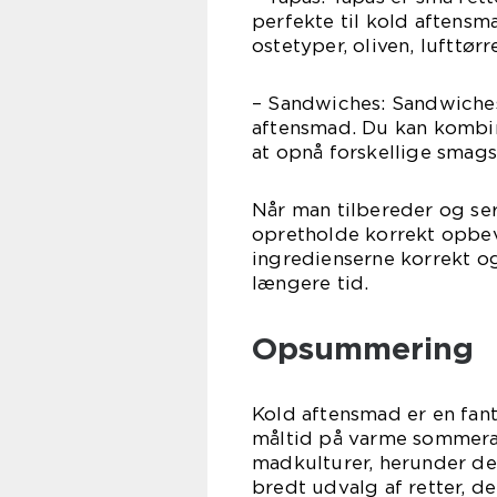
perfekte til kold aftensma
ostetyper, oliven, lufttør
– Sandwiches: Sandwiches 
aftensmad. Du kan kombin
at opnå forskellige smag
Når man tilbereder og ser
opretholde korrekt opbev
ingredienserne korrekt o
længere tid.
Opsummering
Kold aftensmad er en fant
måltid på varme sommeraf
madkulturer, herunder de
bredt udvalg af retter, de