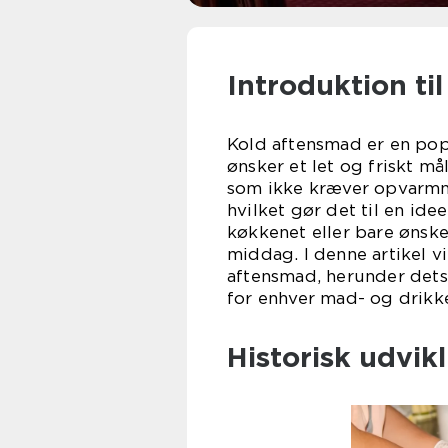
Introduktion ti
Kold aftensmad er en po
ønsker et let og friskt m
som ikke kræver opvarmni
hvilket gør det til en id
køkkenet eller bare ønske
middag. I denne artikel vi
aftensmad, herunder dets 
for enhver mad- og drikke
Historisk udvik