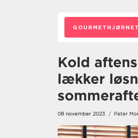
GOURMETHJØRNET
Kold aftensmad – En frisk og
lækker løsni
sommeraft
08 november 2023
Peter Mo