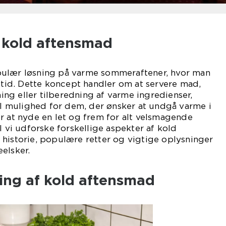
l kold aftensmad
pulær løsning på varme sommeraftener, hvor man
åltid. Dette koncept handler om at servere mad,
ng eller tilberedning af varme ingredienser,
eel mulighed for dem, der ønsker at undgå varme i
r at nyde en let og frem for alt velsmagende
l vi udforske forskellige aspekter af kold
historie, populære retter og vigtige oplysninger
elsker.
ling af kold aftensmad