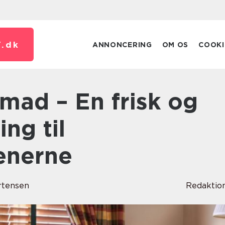
.
dk
ANNONCERING
OM OS
COOKI
ng til
enerne
rtensen
Redaktio