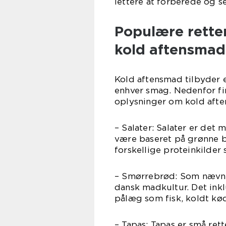
lettere at forberede og s
Populære rette
kold aftensmad
Kold aftensmad tilbyder et
enhver smag. Nedenfor fi
oplysninger om kold aft
– Salater: Salater er det
være baseret på grønne bla
forskellige proteinkilder 
– Smørrebrød: Som nævnt 
dansk madkultur. Det ink
pålæg som fisk, koldt kød
– Tapas: Tapas er små ret