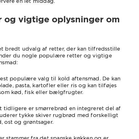
ervere en let middag.
r og vigtige oplysninger om
 bredt udvalg af retter, der kan tilfredsstille
nder du nogle populære retter og vigtige
ensmad:
 mest populære valg til kold aftensmad. De kan
de, pasta, kartofler eller ris og kan tilføjes
som kød, fisk eller bælgfrugter.
tidligere er smørrebrød en integreret del af
luderer tykke skiver rugbrød med forskelligt
, ost og grøntsager.
ter stammer fra det spanske køkken og er