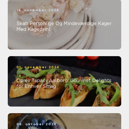
14. november 2024
Skab Personlige Og Mindeværdige Kager
Med Kageprint
01. november 2024
Oplev Tapas i Aalborg: Gourmet Delights
for Enhver Smag
06. oktober 2024