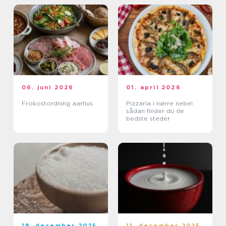
06. juni 2026
01. april 2026
Frokostordning aarhus
Pizzaria i nørre nebel
sådan finder du de
bedste steder
18. december 2025
11. december 2025