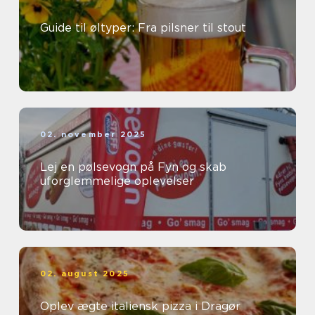
Guide til øltyper: Fra pilsner til stout
02. november 2025
Lej en pølsevogn på Fyn og skab
uforglemmelige oplevelser
02. august 2025
Oplev ægte italiensk pizza i Dragør