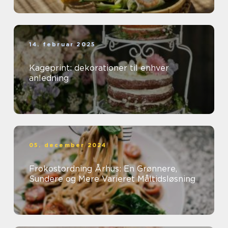
14. februar 2025
Kageprint: dekorationer til enhver
anledning
05. december 2024
Frokostordning Århus: En Grønnere,
Sundere og Mere Varieret Måltidsløsning