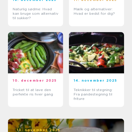
Naturlig sødme: Hvad
Mælk og alternativer:
kan bruge som alternativ
Hvad er bedst for dig?
til sukker?
10. december 2025
14. november 2025
Tricket til at lave den
Teknikker til stegning:
perfekte ris hver gang
Fra pandestegning til
friture
13. november 2025