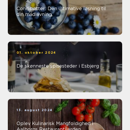
Condibøtter: Den ultimative løsning til
din madlavning
01. oktober 2024
De skønneste spisesteder i Esbjerg
13. august 2024
Oplev Kulinarisk Mangfoldighed i
Aalborgs Restaurantverden