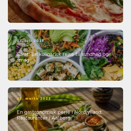
01. juli 2025
Salat: En kulinarisk rejse til sundhed og
smag
05. marts 2025
En gastronomisk perle i Nordjylland:
Restauranter i Aalborg