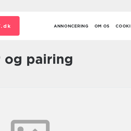
.
dk
ANNONCERING
OM OS
COOKI
r og pairing