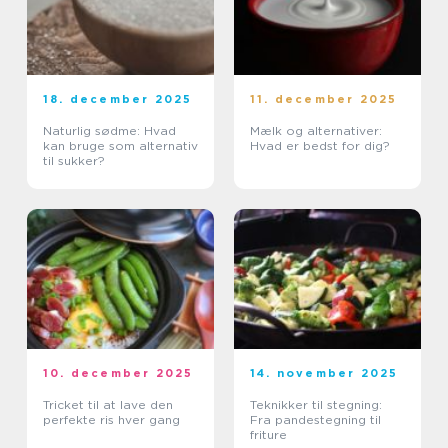
18. december 2025
11. december 2025
Naturlig sødme: Hvad
Mælk og alternativer:
kan bruge som alternativ
Hvad er bedst for dig?
til sukker?
10. december 2025
14. november 2025
Tricket til at lave den
Teknikker til stegning:
perfekte ris hver gang
Fra pandestegning til
friture