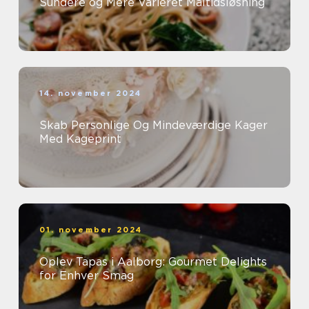
Sundere og Mere Varieret Måltidsløsning
14. november 2024
Skab Personlige Og Mindeværdige Kager
Med Kageprint
01. november 2024
Oplev Tapas i Aalborg: Gourmet Delights
for Enhver Smag