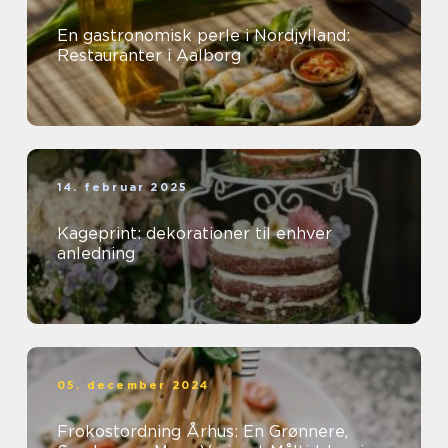
En gastronomisk perle i Nordjylland:
Restauranter i Aalborg
14. februar 2025
Kageprint: dekorationer til enhver
anledning
05. december 2024
Frokostordning Århus: En Grønnere,