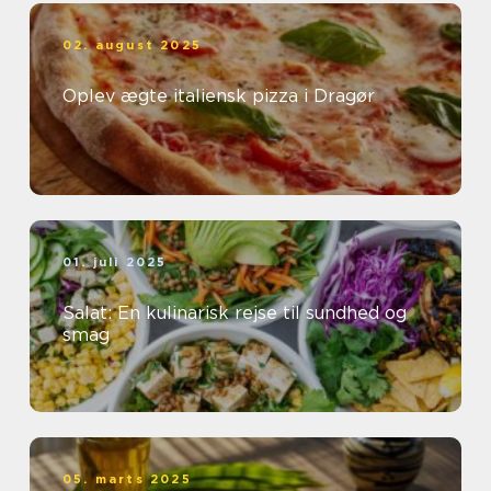
02. august 2025
Oplev ægte italiensk pizza i Dragør
01. juli 2025
Salat: En kulinarisk rejse til sundhed og
smag
05. marts 2025