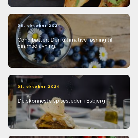
06. oktober 2024
Condibøtter: Den ultimative løsning til
din madlavning
01. oktober 2024
De skønneste spisesteder i Esbjerg