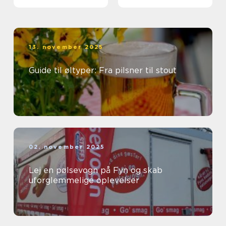
13. november 2025
Guide til øltyper: Fra pilsner til stout
02. november 2025
Lej en pølsevogn på Fyn og skab
uforglemmelige oplevelser