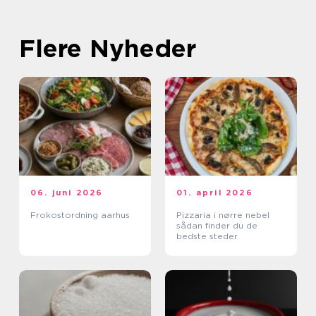
Flere Nyheder
06. juni 2026
01. april 2026
Frokostordning aarhus
Pizzaria i nørre nebel
sådan finder du de
bedste steder