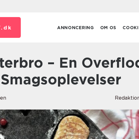
.
dk
ANNONCERING
OM OS
COOKI
 Smagsoplevelser
sen
Redaktio