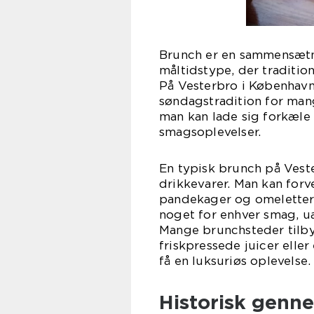
Brunch er en sammensætni
måltidstype, der traditi
På Vesterbro i København
søndagstradition for man
man kan lade sig forkæle
smagsoplevelser.
En typisk brunch på Veste
drikkevarer. Man kan forve
pandekager og omeletter 
noget for enhver smag, uan
Mange brunchsteder tilbyd
friskpressede juicer ell
få en luksuriøs oplevelse.
Historisk genn