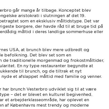
erbro går mange år tilbage. Konceptet blev
ngelske aristokrati i slutningen af det 19.
betragtet som en eksklusiv måltidstype. Det var
rigeste borgere, der havde råd til at bruge tid på
erdådig måltid i deres landlige sommerhuse eller
’ernes USA, at brunch blev mere udbredt og
de befolkning. Det blev set som en
 de traditionelle morgenmad og frokostmåltider,
laritet. En ny type restauranter begyndte at
kkende til brunch, og de tiltrak et nyt
 nyde et afslappet måltid med familie og venner.
er har brunch Vesterbro udviklet sig til at være
ype – det er blevet en kulturel begivenhed.
var et arbejderklasseområde, har oplevet en
 en af Københavns mest trendy og moderne