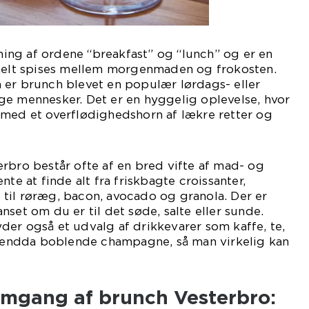
ng af ordene “breakfast” og “lunch” og er en
onelt spises mellem morgenmaden og frokosten.
 er brunch blevet en populær lørdags- eller
ge mennesker. Det er en hyggelig oplevelse, hvor
 med et overflødighedshorn af lækre retter og
rbro består ofte af en bred vifte af mad- og
nte at finde alt fra friskbagte croissanter,
til røræg, bacon, avocado og granola. Der er
set om du er til det søde, salte eller sunde.
er også et udvalg af drikkevarer som kaffe, te,
er endda boblende champagne, så man virkelig kan
emgang af brunch Vesterbro: