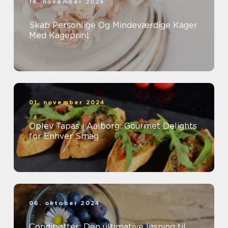
14. november 2024
Skab Personlige Og Mindeværdige Kager
Med Kageprint
01. november 2024
Oplev Tapas i Aalborg: Gourmet Delights
for Enhver Smag
06. oktober 2024
Condibøtter: Den ultimative løsning til