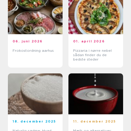
06. juni 2026
01. april 2026
Frokostordning aarhus
Pizzaria i nørre nebel
sådan finder du de
bedste steder
18. december 2025
11. december 2025
Naturlig sødme: Hvad
Mælk og alternativer: