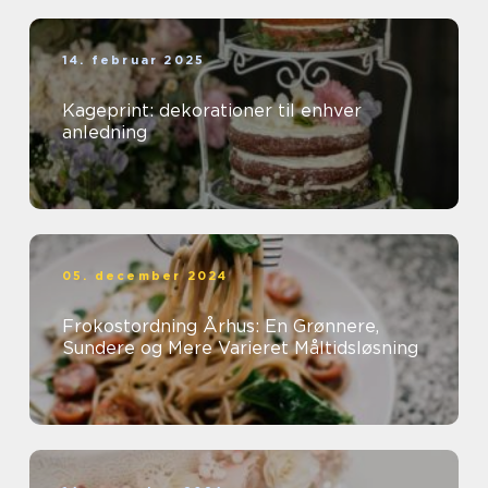
14. februar 2025
Kageprint: dekorationer til enhver
anledning
05. december 2024
Frokostordning Århus: En Grønnere,
Sundere og Mere Varieret Måltidsløsning