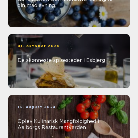
din madlavning
01. oktober 2024
De skønneste spisesteder i Esbjerg
13. august 2024
Oplev Kulinarisk Mangfoldighed i
Aalborgs Restaurantverden