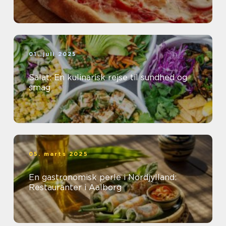
01. juli 2025
Salat: En kulinarisk rejse til sundhed og
smag
05. marts 2025
En gastronomisk perle i Nordjylland:
Restauranter i Aalborg