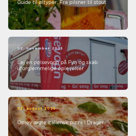
Guide til øltyper: Fra pilsner til stout
02. november 2025
Lej en pølsevogn på Fyn og skab
uforglemmelige oplevelser
02. august 2025
Oplev ægte italiensk pizza i Dragør