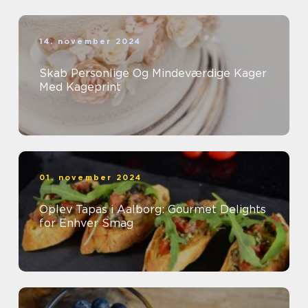
14. november 2024
Skab Personlige Og Mindeværdige Kager
Med Kageprint
01. november 2024
Oplev Tapas i Aalborg: Gourmet Delights
for Enhver Smag