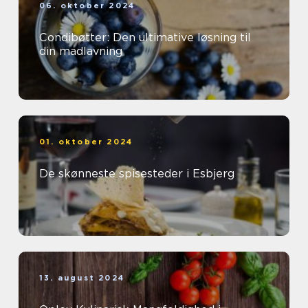
06. oktober 2024
Condibøtter: Den ultimative løsning til
din madlavning
01. oktober 2024
De skønneste spisesteder i Esbjerg
13. august 2024