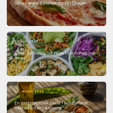
Oplev ægte italiensk pizza i Dragør
01. juli 2025
Salat: En kulinarisk rejse til sundhed og
smag
05. marts 2025
En gastronomisk perle i Nordjylland:
Restauranter i Aalborg