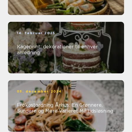
14. februar 2025
Kageprint: dekorationer til enhver
anledning
05. december 2024
Frokostordning Århus: En Grønnere,
Sundere og Mere Varieret Måltidsløsning