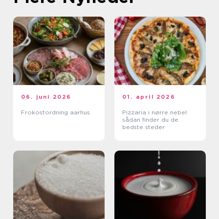
06. juni 2026
01. april 2026
Frokostordning aarhus
Pizzaria i nørre nebel
sådan finder du de
bedste steder