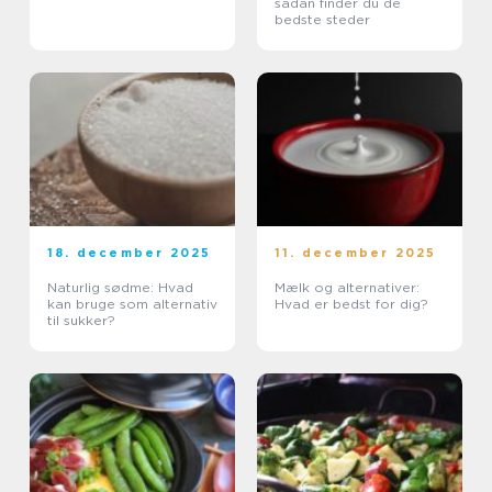
sådan finder du de
bedste steder
18. december 2025
11. december 2025
Naturlig sødme: Hvad
Mælk og alternativer:
kan bruge som alternativ
Hvad er bedst for dig?
til sukker?