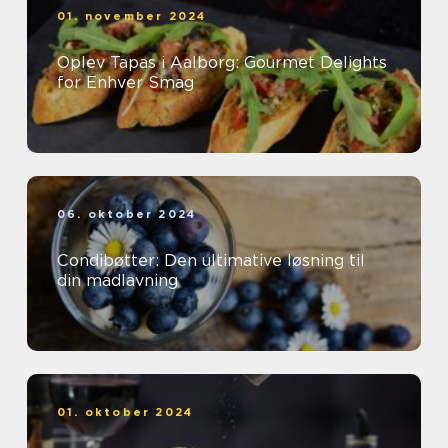
01. november 2024
Oplev Tapas i Aalborg: Gourmet Delights
for Enhver Smag
06. oktober 2024
Condibøtter: Den ultimative løsning til
din madlavning
01. oktober 2024