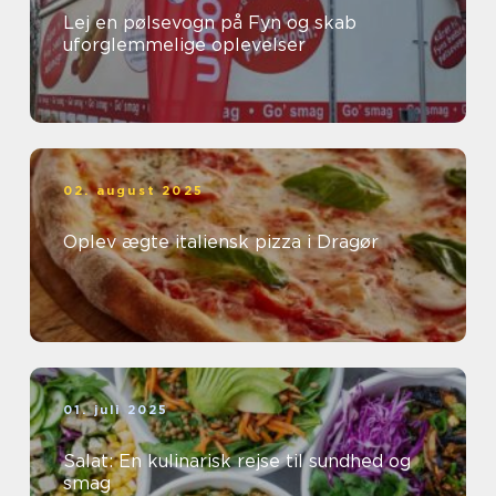
Lej en pølsevogn på Fyn og skab
uforglemmelige oplevelser
02. august 2025
Oplev ægte italiensk pizza i Dragør
01. juli 2025
Salat: En kulinarisk rejse til sundhed og
smag