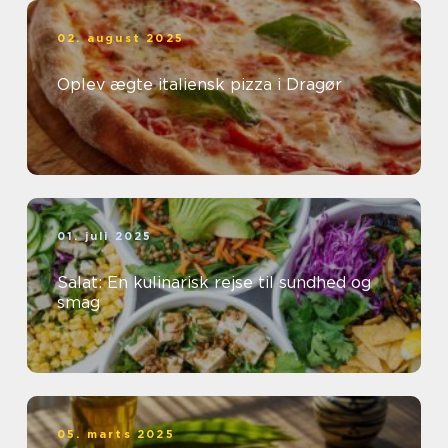
02. august 2025
Oplev ægte italiensk pizza i Dragør
01. juli 2025
Salat: En kulinarisk rejse til sundhed og
smag
05. marts 2025