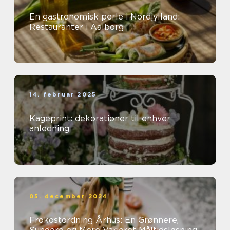
En gastronomisk perle i Nordjylland:
Restauranter i Aalborg
14. februar 2025
Kageprint: dekorationer til enhver
anledning
05. december 2024
Frokostordning Århus: En Grønnere,