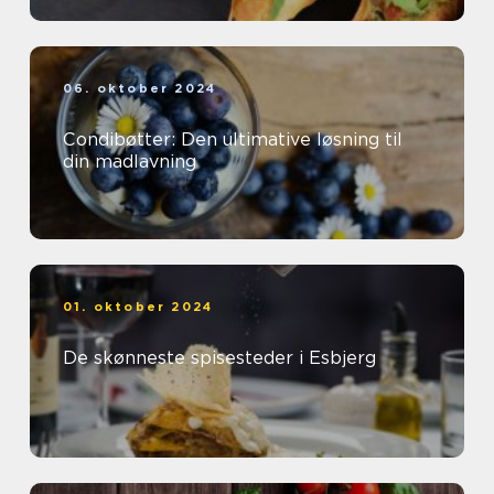
06. oktober 2024
Condibøtter: Den ultimative løsning til
din madlavning
01. oktober 2024
De skønneste spisesteder i Esbjerg