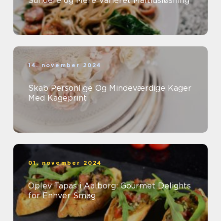
Sundere og Mere Varieret Måltidsløsning
14. november 2024
Skab Personlige Og Mindeværdige Kager
Med Kageprint
01. november 2024
Oplev Tapas i Aalborg: Gourmet Delights
for Enhver Smag