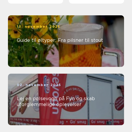
13. november 2025
Guide til øltyper: Fra pilsner til stout
02. november 2025
Lej en pølsevogn på Fyn og skab
uforglemmelige oplevelser