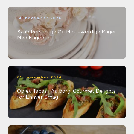
14. november 2024
Skab Personlige Og Mindeværdige Kager
Med Kageprint
01. november 2024
Oplev Tapas i Aalborg: Gourmet Delights
for Enhver Smag