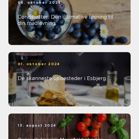
06. oktober 2024
Condibøtter: Den ultimative løsning til
din madlavning
01. oktober 2024
De skønneste spisesteder i Esbjerg
13. august 2024