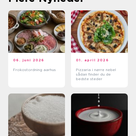
06. juni 2026
01. april 2026
Frokostordning aarhus
Pizzaria i nørre nebel
sådan finder du de
bedste steder