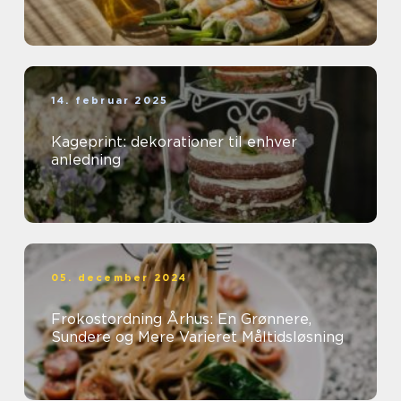
14. februar 2025
Kageprint: dekorationer til enhver
anledning
05. december 2024
Frokostordning Århus: En Grønnere,
Sundere og Mere Varieret Måltidsløsning