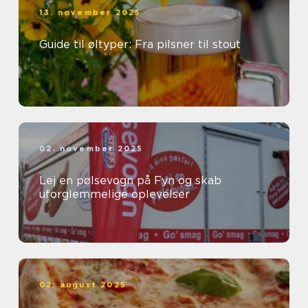
13. november 2025
Guide til øltyper: Fra pilsner til stout
02. november 2025
Lej en pølsevogn på Fyn og skab
uforglemmelige oplevelser
02. august 2025