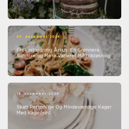
05. december 2024
Frokostordning Århus: En Grønnere,
Sundere og Mere Varieret Måltidsløsning
14. november 2024
Skab Personlige Og Mindeværdige Kager
Med Kageprint