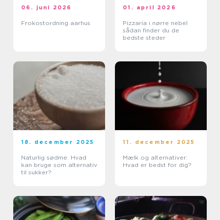
06. juni 2026
01. april 2026
Frokostordning aarhus
Pizzaria i nørre nebel
sådan finder du de
bedste steder
18. december 2025
11. december 2025
Naturlig sødme: Hvad
Mælk og alternativer:
kan bruge som alternativ
Hvad er bedst for dig?
til sukker?