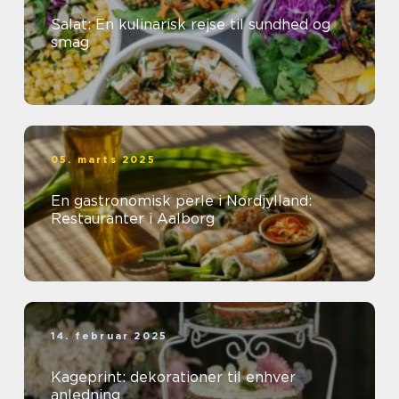
Salat: En kulinarisk rejse til sundhed og
smag
05. marts 2025
En gastronomisk perle i Nordjylland:
Restauranter i Aalborg
14. februar 2025
Kageprint: dekorationer til enhver
anledning