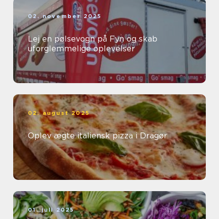
02. november 2025
Lej en pølsevogn på Fyn og skab
uforglemmelige oplevelser
02. august 2025
Oplev ægte italiensk pizza i Dragør
01. juli 2025