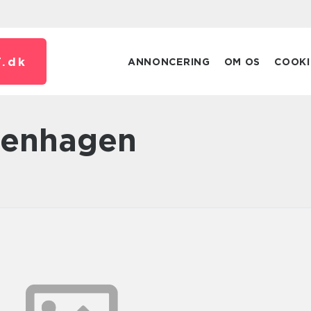
.
dk
ANNONCERING
OM OS
COOKI
penhagen