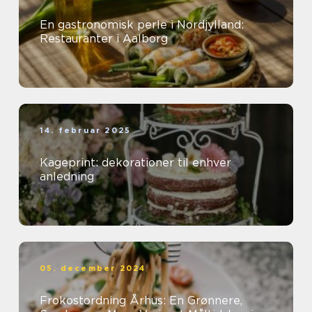
En gastronomisk perle i Nordjylland:
Restauranter i Aalborg
14. februar 2025
Kageprint: dekorationer til enhver
anledning
05. december 2024
Frokostordning Århus: En Grønnere,