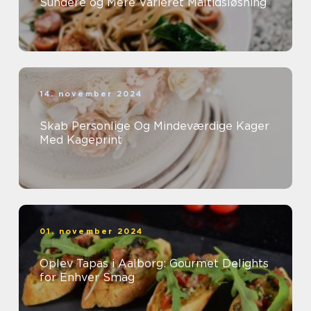
Sundere og Mere Varieret Måltidsløsning
14. november 2024
Skab Personlige Og Mindeværdige Kager
Med Kageprint
01. november 2024
Oplev Tapas i Aalborg: Gourmet Delights
for Enhver Smag