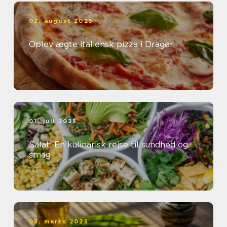
02. august 2025
Oplev ægte italiensk pizza i Dragør
01. juli 2025
Salat: En kulinarisk rejse til sundhed og
smag
05. marts 2025