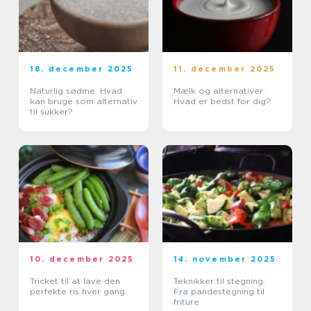
18. december 2025
11. december 2025
Naturlig sødme: Hvad
Mælk og alternativer:
kan bruge som alternativ
Hvad er bedst for dig?
til sukker?
10. december 2025
14. november 2025
Tricket til at lave den
Teknikker til stegning:
perfekte ris hver gang
Fra pandestegning til
friture