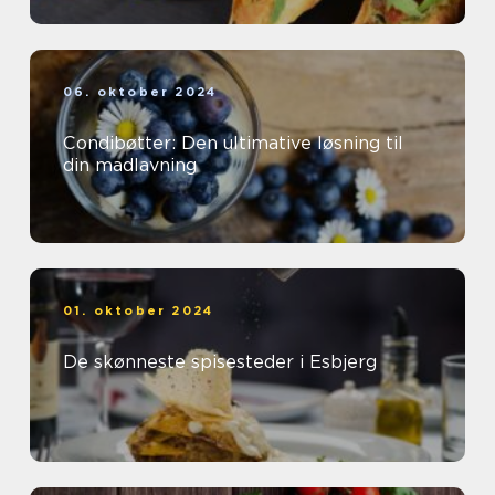
06. oktober 2024
Condibøtter: Den ultimative løsning til
din madlavning
01. oktober 2024
De skønneste spisesteder i Esbjerg