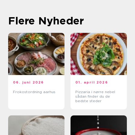
Flere Nyheder
06. juni 2026
01. april 2026
Frokostordning aarhus
Pizzaria i nørre nebel
sådan finder du de
bedste steder