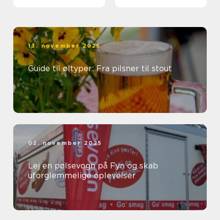
13. november 2025
Guide til øltyper: Fra pilsner til stout
02. november 2025
Lej en pølsevogn på Fyn og skab
uforglemmelige oplevelser