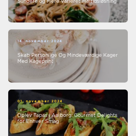
Sundere og Mere Varieret Måltidsløsning
14. november 2024
Skab Personlige Og Mindeværdige Kager
Med Kageprint
01. november 2024
Oplev Tapas i Aalborg: Gourmet Delights
for Enhver Smag