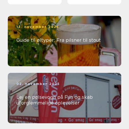
13. november 2025
Guide til øltyper: Fra pilsner til stout
02. november 2025
Lej en pølsevogn på Fyn og skab
uforglemmelige oplevelser