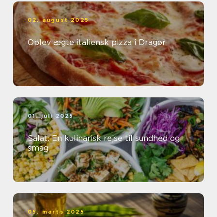
02. august 2025
Oplev ægte italiensk pizza i Dragør
01. juli 2025
Salat: En kulinarisk rejse til sundhed og
smag
05. marts 2025