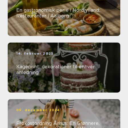
En gastronomisk perle i Nordjylland:
Restauranter i Aalborg
14. februar 2025
Kageprint: dekorationer til enhver
anledning
05. december 2024
Frokostordning Århus: En Grønnere,