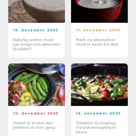
18. december 2025
11. december 2025
Naturlig sødme: Hvad
Mælk og alternativer:
kan bruge som alternativ
Hvad er bedst for dig?
til sukker?
10. december 2025
14. november 2025
Tricket til at lave den
Teknikker til stegning:
perfekte ris hver gang
Fra pandestegning til
friture