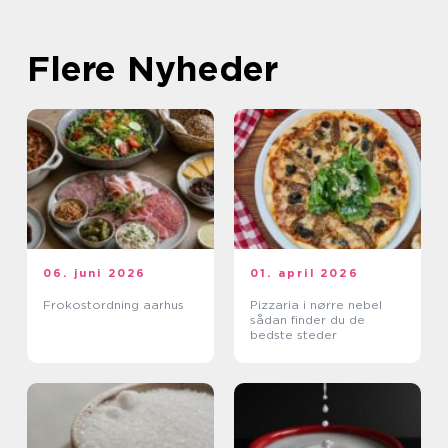
Flere Nyheder
06. juni 2026
01. april 2026
Frokostordning aarhus
Pizzaria i nørre nebel
sådan finder du de
bedste steder