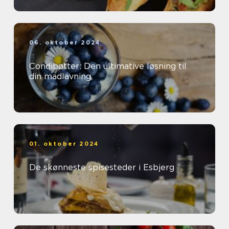
06. oktober 2024
Condibøtter: Den ultimative løsning til
din madlavning
01. oktober 2024
De skønneste spisesteder i Esbjerg