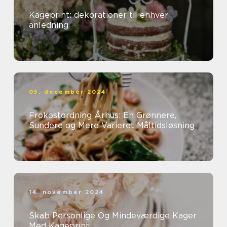
Kageprint: dekorationer til enhver
anledning
05. december 2024
Frokostordning Århus: En Grønnere,
Sundere og Mere Varieret Måltidsløsning
14. november 2024
Skab Personlige Og Mindeværdige Kager
Med Kageprint