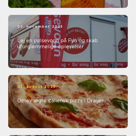
02. november 2025
Lej en pølsevogn på Fyn og skab
uforglemmelige oplevelser
02. august 2025
Oplev ægte italiensk pizza i Dragør