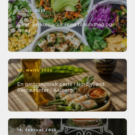
01. juli 2025
Salat: En kulinarisk rejse til sundhed og
smag
05. marts 2025
En gastronomisk perle i Nordjylland:
Restauranter i Aalborg
14. februar 2025