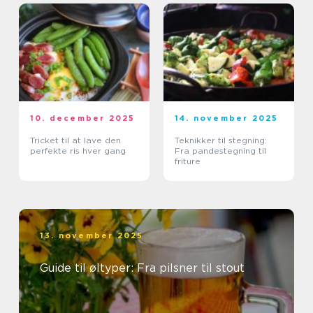
10. december 2025
14. november 2025
Tricket til at lave den
Teknikker til stegning:
perfekte ris hver gang
Fra pandestegning til
friture
13. november 2025
Guide til øltyper: Fra pilsner til stout