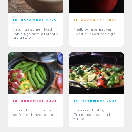
18. december 2025
11. december 2025
Naturlig sødme: Hvad
Mælk og alternativer:
kan bruge som alternativ
Hvad er bedst for dig?
til sukker?
10. december 2025
14. november 2025
Tricket til at lave den
Teknikker til stegning:
perfekte ris hver gang
Fra pandestegning til
friture