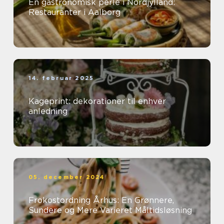
En gastronomisk perle i Nordjylland:
Restauranter i Aalborg
14. februar 2025
Kageprint: dekorationer til enhver
anledning
05. december 2024
Frokostordning Århus: En Grønnere,
Sundere og Mere Varieret Måltidsløsning