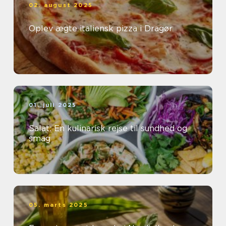
02. august 2025
Oplev ægte italiensk pizza i Dragør
01. juli 2025
Salat: En kulinarisk rejse til sundhed og
smag
05. marts 2025