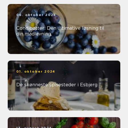
06. oktober 2024
Condibøtter: Den ultimative løsning til
din madlavning
01. oktober 2024
De skønneste spisesteder i Esbjerg