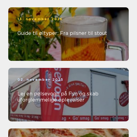
13. november 2025
Guide til øltyper: Fra pilsner til stout
02. november 2025
Lej en pølsevogn på Fyn og skab
uforglemmelige oplevelser