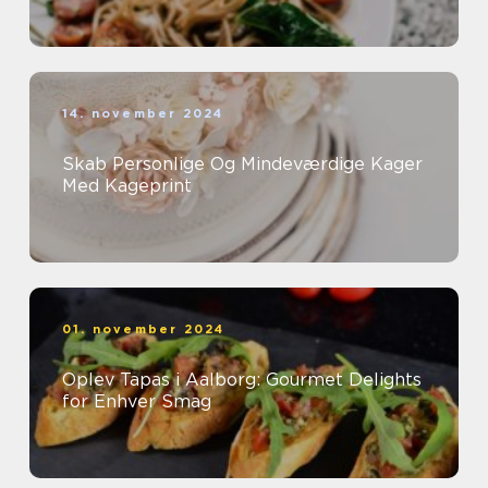
14. november 2024
Skab Personlige Og Mindeværdige Kager
Med Kageprint
01. november 2024
Oplev Tapas i Aalborg: Gourmet Delights
for Enhver Smag