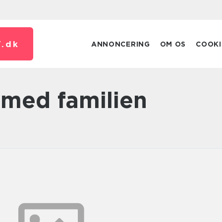
.
dk
ANNONCERING
OM OS
COOKI
 med familien